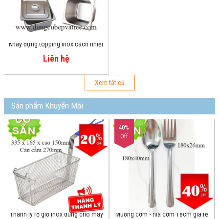
Khay đựng topping inox cách nhiệt
6 khay có nắp
Liên hệ
Xem tất cả
Sản phẩm Khuyến Mãi
40%
Off
Thanh lý rổ giỏ inox dùng cho máy
Muỗng cơm - nĩa cơm 18cm giá rẻ