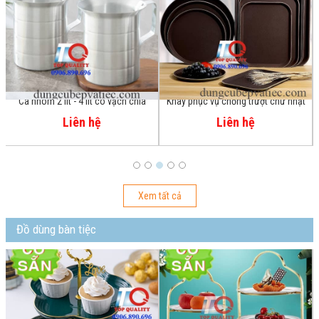
Ca nhôm 2 lít - 4 lít có vạch chia
Khay phục vụ chống trượt chữ nhật
X
đong định lượng
Liên hệ
Liên hệ
Xem tất cả
Đồ dùng bàn tiệc