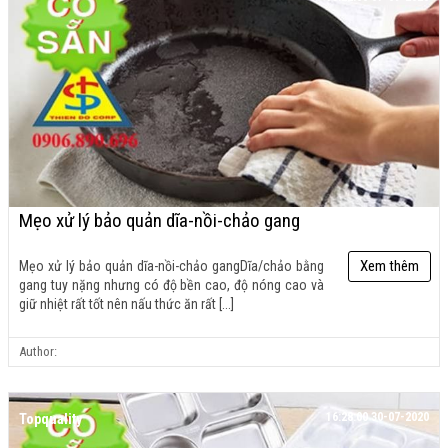
Mẹo xử lý bảo quản dĩa-nồi-chảo gang
Xem thêm
Mẹo xử lý bảo quản dĩa-nồi-chảo gang ​Dĩa/chảo bằng
gang tuy nặng nhưng có độ bền cao, độ nóng cao và
giữ nhiệt rất tốt nên nấu thức ăn rất [...]
Author:
16:28:00 30-07-2020
Topquality