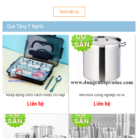
Xem tất cả
Quà Tặng Ý Nghĩa
Khay đựng cơm cách nhiệt có nắp
Nồi inox công nghiệp 50 lít
5 ngăn inox 304
Liên hệ
Liên hệ