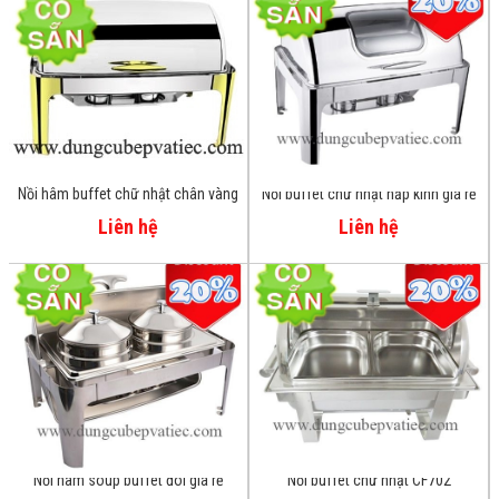
Nồi buffet chữ nhật nắp kính giá rẻ
Nồi hâm buffet chữ nhật nắp kính 9
lít
Liên hệ
Liên hệ
Nồi buffet chữ nhật CF702
Nồi hâm soup