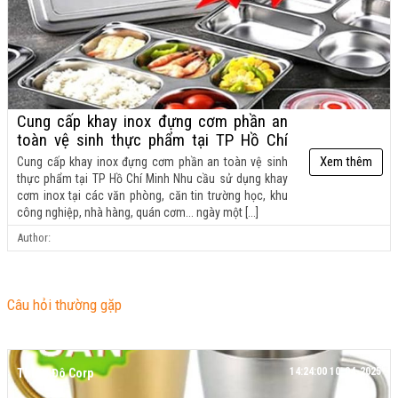
Cung cấp khay inox đựng cơm phần an
toàn vệ sinh thực phẩm tại TP Hồ Chí
Minh
Xem thêm
Cung cấp khay inox đựng cơm phần an toàn vệ sinh
thực phẩm tại TP Hồ Chí Minh Nhu cầu sử dụng khay
cơm inox tại các văn phòng, căn tin trường học, khu
công nghiệp, nhà hàng, quán cơm... ngày một [...]
Author:
Câu hỏi thường gặp
14:24:00 10-04-2025
Thiên Đô Corp