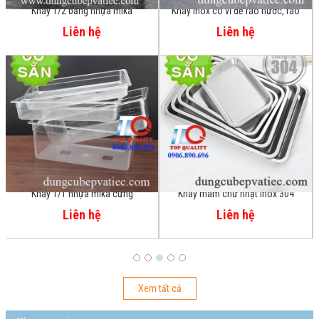
Khay inox có vỉ để ráo nước, ráo
Khay inox 304 chữ nhật có nắp -
dầu, khay hấp, khay nướng
lưu trữ thực phẩm tủ lạnh-khay đút
Liên hệ
Liên hệ
lò
Khay mâm chữ nhật inox 304
Nắp PC tròn – chữ nhật – vuông
đậy khay thức ăn buffet-khay trưng
Liên hệ
Liên hệ
bày thức ăn khu ẩm thực – trưng
bày đồ ăn quầy thức ăn
Xem tất cả