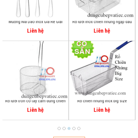
Muỗng Nĩa Dao Inox Giá Rẻ Giải
Rổ lưới inox chiên nhúng ngập dầu
Pháp Tiết Kiệm Cho Căn Tin, Bếp
Liên hệ
Liên hệ
Ăn Tập Thể
Rổ lưới tròn có tay cầm dùng chiên
Rổ chiên nhúng inox big size
ngập dầu - trụng - chần
Liên hệ
Liên hệ