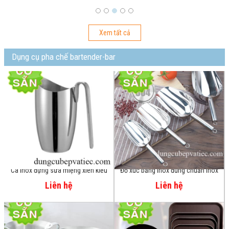
Xem tất cả
Dụng cụ pha chế bartender-bar
Ca inox đựng sữa miệng xiên kiểu
Đồ xúc bằng inox đúng chuẩn inox
Nhật- chính hãng EAST
SUS 304 lớn và nhỏ số 1 2 3 4 5
Liên hệ
Liên hệ