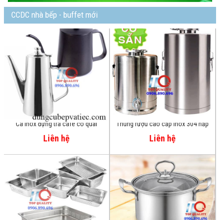
CCDC nhà bếp - buffet mới
Thùng rượu cao cấp inox 304 nắp
Nồi Inox 3 Đáy 18cm 20cm và
khóa kín tuyệt đối
24cm đa năng cho mọi bếp ăn
Liên hệ
Liên hệ