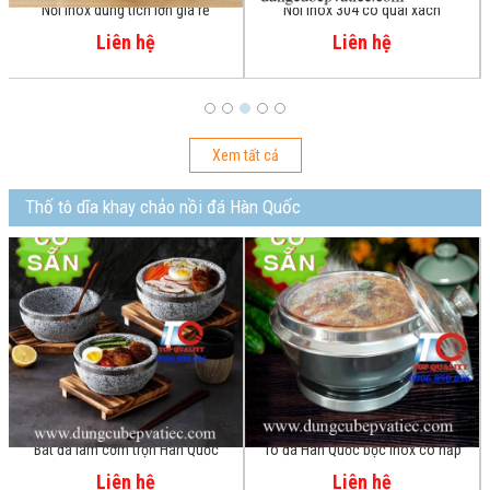
Nồi inox 304 có quai xách
Nồi inox cỡ lớn 225 lít
Liên hệ
Liên hệ
Xem tất cả
Thố tô dĩa khay chảo nồi đá Hàn Quốc
Tô đá Hàn Quốc bọc inox có nắp
Chảo gang giữ nhiệt đáy sọc
Liên hệ
Liên hệ