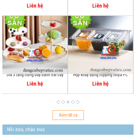
cấp 3 tầng SGHQ3T
nắp nhựa cong trưng bày tiệc
Liên hệ
Liên hệ
Hộp khay đựng topping nhựa PC
Kệ trưng bày tiệc buffet 2 tầng
ướp đá lạnh
khay 1/1 và nắp vòm mở 90 độ
Liên hệ
Liên hệ
Xem tất cả
Nồi inox, chảo inox