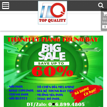
Giỏ 
hàn
0