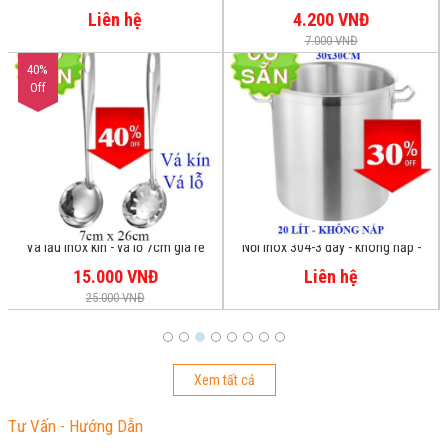
chiên nhúng công nghiệp
Liên hệ
4.200 VNĐ
7.000 VNĐ
40%
Off
Vá lẩu inox kín - vá lỗ 7cm giá rẻ
Nồi inox 304-3 đáy - không nắp -
giá siêu rẻ 20-38-165 lít
15.000 VNĐ
Liên hệ
25.000 VNĐ
Xem tất cả
Tư Vấn - Hướng Dẫn