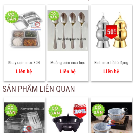
Khay cơm inox 304
Muỗng cơm inox học
Bình inox hồ lô đựng
cho học sinh mầm
sinh 17cm loại dày
trà - nước trái cây -
Liên hệ
Liên hệ
Liên hệ
non, tiểu học – An
sáng bóng
đồ uống
toàn thực phẩm
SẢN PHẨM LIÊN QUAN