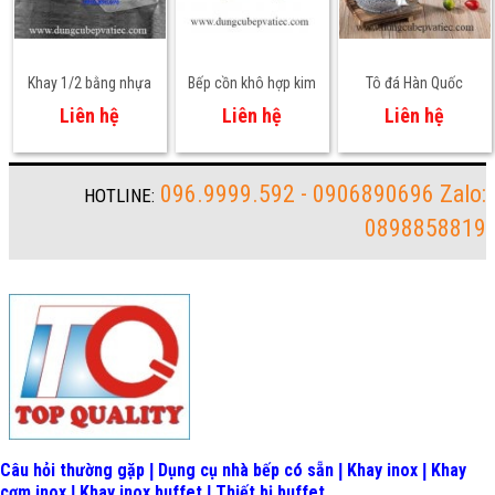
Khay 1/2 bằng nhựa
Bếp cồn khô hợp kim
Tô đá Hàn Quốc
mika
nhôm
14cm
Liên hệ
Liên hệ
Liên hệ
096.9999.592 - 0906890696 Zalo:
HOTLINE:
0898858819
Câu hỏi thường gặp
Dụng cụ nhà bếp có sẵn
Khay inox
Khay
|
|
|
cơm inox
Khay inox buffet
Thiết bị buffet
|
|