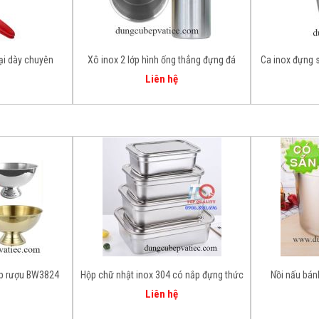
ại dày chuyên
Xô inox 2 lớp hình ống thẳng đựng đá
Ca inox đựng s
ướp rượu vang
ch
Liên hệ
ớp rượu BW3824
Hộp chữ nhật inox 304 có nắp đựng thức
Nồi nấu bán
ăn lưu trữ thực phẩm
Liên hệ