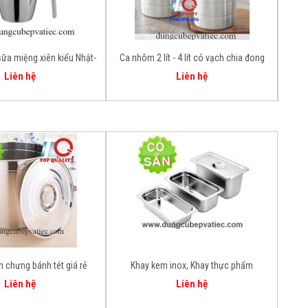
ữa miệng xiên kiểu Nhật-
Ca nhôm 2 lít - 4 lít có vạch chia đong
Đồ x
ính hãng EAST
định lượng
Liên hệ
Liên hệ
h chưng bánh tét giá rẻ
Khay kem inox, Khay thực phẩm
Liên hệ
Liên hệ