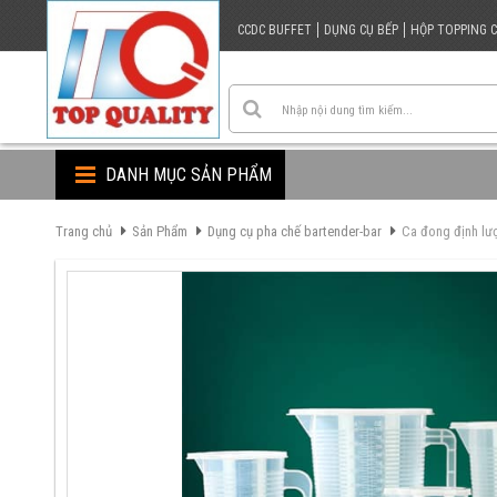
CCDC BUFFET
DỤNG CỤ BẾP
HỘP TOPPING 
DANH MỤC SẢN PHẨM
Trang chủ
Sản Phẩm
Dụng cụ pha chế bartender-bar
Ca đong định lư