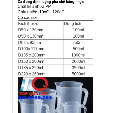
Ca đong định lượng pha chế bằng nhựa
Chất liệu nhựa PP
Chịu nhiệt: -10oC~ 120oC
Có các size:
Kích thước
Dung tích
D50 x 130mm
100ml
D50 x 130mm
100ml
D82 x 95mm
250ml
D100x 117mm
500ml
D135 x 200mm
1000ml
D150 x 200mm
2000ml
D185 x 250ml
3500ml
D220 x 260mm
5000ml