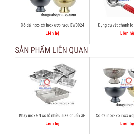
Xô đá inox- xô inox ướp rượu BW3824
Dụng cụ vắt chanh lo
nghiệp
Liên hệ
Liên hệ
SẢN PHẨM LIÊN QUAN
Khay inox GN có lỗ nhiều size chuẩn GN
Xô đá inox- xô inox ư
bền đẹp, nhiều size có sẵn GN 1/1 1/2
Liên hệ
Liên hệ
1/3 2/1 2/3