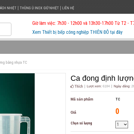
CÁCH NHIỆT
THÙNG Ủ INOX GIỮ NHIỆT
LIÊN HỆ
Giờ làm việc: 7h30 - 12h00 và 13h30-17h00 Từ T2 - T
Xem Thiết bị bếp công nghiệp THIÊN ĐÔ tại đây
ợng bằng nhựa TC
Ca đong định lượ
Thích
Lượt xem:
6184
Ngày đăng:
28
Mã sản phẩm
TC
0
Giá
Chọn số lượng