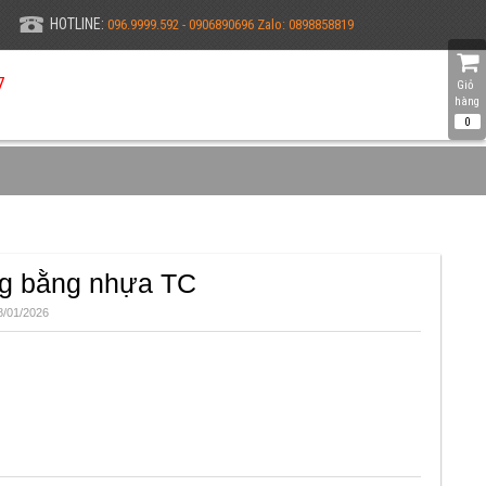
HOTLINE:
096.9999.592 - 0906890696 Zalo: 0898858819
7
Giỏ 
hàng
0
ng bằng nhựa TC
/01/2026