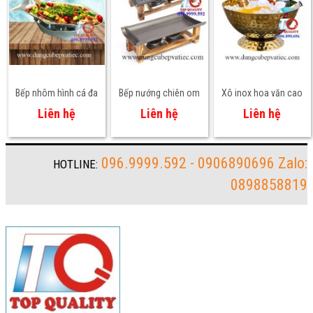
Bếp nhôm hình cá đa
Bếp nướng chiên om
Xô inox hoa văn cao
năng dùng cồn
đa năng chữ nhật
cấp ướp rượu
Liên hệ
Liên hệ
Liên hệ
dùng cồn
096.9999.592 - 0906890696 Zalo:
HOTLINE:
0898858819