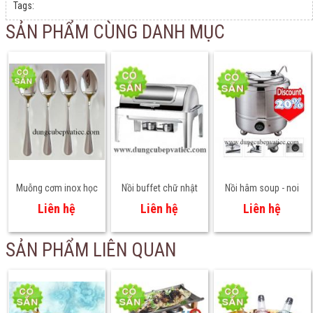
Tags:
SẢN PHẨM CÙNG DANH MỤC
Muỗng cơm inox học
Nồi buffet chữ nhật
Nồi hâm soup - noi
sinh 17cm loại dày
nắp kính CF632K
soup 9L
Liên hệ
Liên hệ
Liên hệ
sáng bóng
SẢN PHẨM LIÊN QUAN