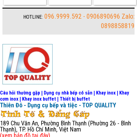
096.9999.592 - 0906890696 Zalo:
HOTLINE:
0898858819
Câu hỏi thường gặp
Dụng cụ nhà bếp có sẵn
Khay inox
Khay
|
|
|
cơm inox
Khay inox buffet
Thiết bị buffet
|
|
Thiên Đô - Dụng cụ bếp và tiệc - TOP QUALITY
189 Chu Văn An, Phường Bình Thạnh (Phường 26 - Bình
Thạnh), TP. Hồ Chí Minh, Việt Nam
(xem bản đồ
tại đây
)