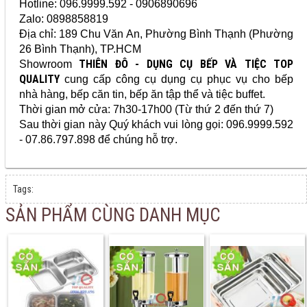
Hotline:
096.9999.592 - 0906890696
Zalo: 0898858819
Địa chỉ: 189 Chu Văn An
, Phường Bình Thạnh (Phường
26 Bình Thạnh), TP.HCM
THIÊN ĐÔ - DỤNG CỤ BẾP VÀ TIỆC TOP
Showroom
QUALITY
cung cấp
công cụ dụng cụ
phục vụ cho bếp
nhà hàng, bếp căn tin, bếp ăn tập thể và tiệc buffet.
Thời gian mở cửa: 7h30-17h00 (Từ thứ 2 đến thứ 7)
Sau thời gian này Quý khách vui lòng gọi: 096.9999.592
- 07.86.797.898 để chúng hỗ trợ.
Tags:
SẢN PHẨM CÙNG DANH MỤC