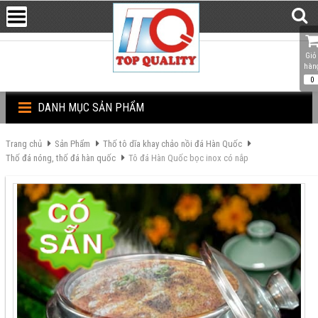
Giỏ 
hàn
0
DANH MỤC SẢN PHẨM
Trang chủ
Sản Phẩm
Thố tô dĩa khay chảo nồi đá Hàn Quốc
Thố đá nóng, thố đá hàn quốc
Tô đá Hàn Quốc bọc inox có nắp