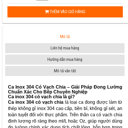
THÊM VÀO GIỎ HÀNG
Mô tả
Liên hệ mua hàng
Hướng dẫn mua hàng
Mô tả vắn tắt
Ca Inox 304 Có Vạch Chia – Giải Pháp Đong Lường
Chuẩn Xác Cho Bếp Chuyên Nghiệp
Ca inox 304 có vạch chia là gì?
Ca inox 304 có vạch chia
là loại ca đong được làm từ
thép không gỉ inox 304 cao cấp, bền bỉ, không gỉ sét, an
toàn tuyệt đối với thực phẩm. Trên thân ca có vạch chia
định lượng rõ ràng theo ml/L hoặc Oz, giúp người dùng
đo lường chính xác dung tích chất lỏng, hỗn hợp trong