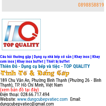
0898858819
Câu hỏi thường gặp
Dụng cụ nhà bếp có sẵn
Khay inox
Khay
|
|
|
cơm inox
Khay inox buffet
Thiết bị buffet
|
|
Thiên Đô - Dụng cụ bếp và tiệc - TOP QUALITY
189 Chu Văn An, Phường Bình Thạnh (Phường 26 - Bình
Thạnh), TP. Hồ Chí Minh, Việt Nam
(xem bản đồ
tại đây
)
Điện thoại: 028.66.717.494
Website:
www.dungcubepvatiec.com
Email:
dungcubepvatiec@gmail.com