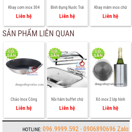
Khay cơm inox 304
Bình Đựng Nước Trái
Khay mâm inox chữ
cho học sinh mầm
Cây Đôi 2 Ngăn 3L x 2
nhật sâu + cạn nhiều
Liên hệ
Liên hệ
Liên hệ
non, tiểu học – An
– Giải Pháp Phục Vụ
size
toàn thực phẩm
Đồ Uống Chuyên
SẢN PHẨM LIÊN QUAN
Nghiệp
Chảo Inox Công
Nồi hâm buffet chữ
Xô inox 2 lớp hình
Nghiệp 50cm-60cm-
nhật nắp kính 9 lít
ống thẳng đựng đá
Liên hệ
Liên hệ
Liên hệ
70cm Tổ Ong Chống
ướp rượu vang
Dính 2 Quai
096.9999.592 - 0906890696 Zalo:
HOTLINE: