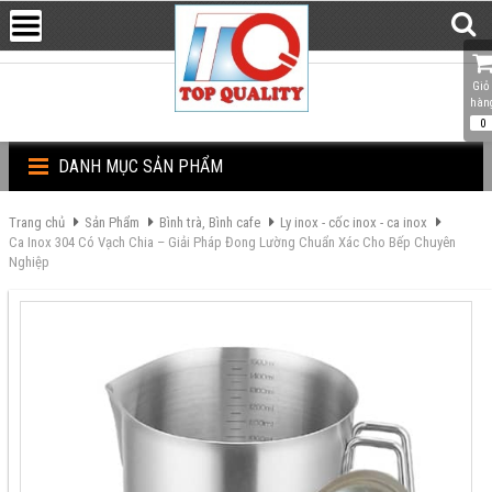
Giỏ 
hàn
0
DANH MỤC SẢN PHẨM
Trang chủ
Sản Phẩm
Bình trà, Bình cafe
Ly inox - cốc inox - ca inox
Ca Inox 304 Có Vạch Chia – Giải Pháp Đong Lường Chuẩn Xác Cho Bếp Chuyên
Nghiệp