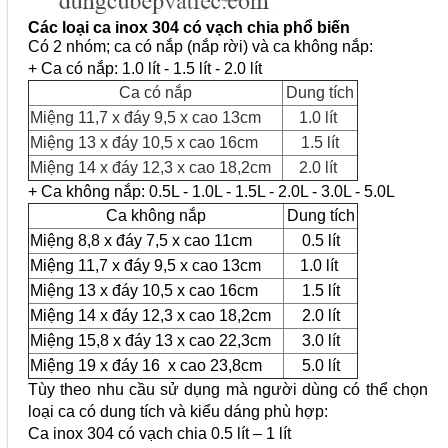
Các loại ca inox 304 có vạch chia phổ biến
Có 2 nhóm; ca có nắp (nắp rời) và ca không nắp:
+ Ca có nắp: 1.0 lít - 1.5 lít - 2.0 lít
Ca có nắp
Dung tích
Miệng 11,7 x đáy 9,5 x cao 13cm
1.0 lít
Miệng 13 x đáy 10,5 x cao 16cm
1.5 lít
Miệng 14 x đáy 12,3 x cao 18,2cm
2.0 lít
+ Ca không nắp: 0.5L - 1.0L - 1.5L - 2.0L - 3.0L - 5.0L
Ca không nắp
Dung tích
Miệng 8,8 x đáy 7,5 x cao 11cm
0.5 lít
Miệng 11,7 x đáy 9,5 x cao 13cm
1.0 lít
Miệng 13 x đáy 10,5 x cao 16cm
1.5 lít
Miệng 14 x đáy 12,3 x cao 18,2cm
2.0 lít
Miệng 15,8 x đáy 13 x cao 22,3cm
3.0 lít
Miệng 19 x đáy 16 x cao 23,8cm
5.0 lít
Tùy theo nhu cầu sử dụng mà người dùng có thể chọn
loại ca có dung tích và kiểu dáng phù hợp:
Ca inox 304 có vạch chia 0.5 lít – 1 lít