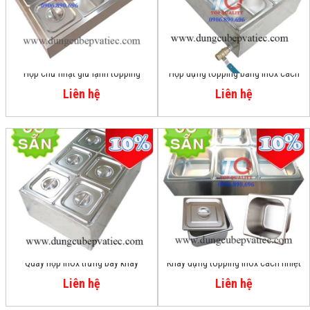
Hộp chữ nhật giữ lạnh topping
Hộp đựng topping bằng inox cách
thạch buffet rau quả
nhiệt 6 khay
Liên hệ
Liên hệ
Quầy hộp inox trưng bày khay
Khay đựng topping inox cách nhiệt
topping thạch trà sữa
6 khay có nắp
Liên hệ
Liên hệ