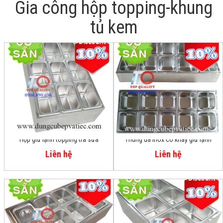
Gia công hộp topping-khung
tủ kem
Hộp giữ lạnh topping trà sữa
Thùng đá inox có khay giữ lạnh
topping thạch trái cây 10 ô
Liên hệ
Liên hệ