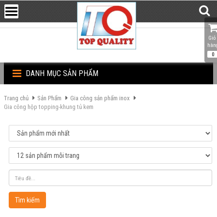
Giỏ 
hàn
0
DANH MỤC SẢN PHẨM
Trang chủ
Sản Phẩm
Gia công sản phẩm inox
Gia công hộp topping-khung tủ kem
Tìm kiếm