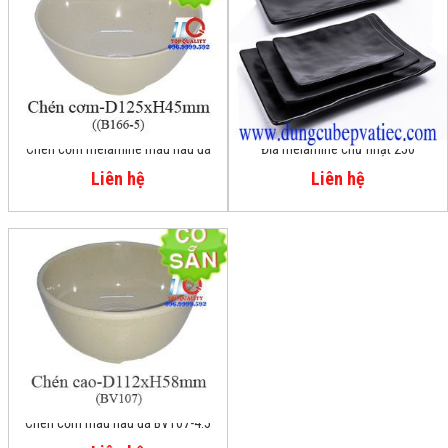
Chén cơm melamine màu nâu đá
Đĩa melamine chữ nhật 250
B166-5
Liên hệ
Liên hệ
Chén cơm màu nâu đá BV107-4.5