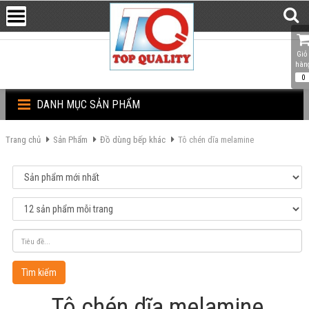
Giỏ 
hàn
0
DANH MỤC SẢN PHẨM
Trang chủ
Sản Phẩm
Đồ dùng bếp khác
Tô chén dĩa melamine
Tìm kiếm
Tô chén dĩa melamine