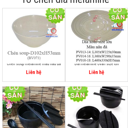
Chén soup melamine màu nâu đá
Dĩa melamine ovan size lớn
BV073-4
Liên hệ
Liên hệ