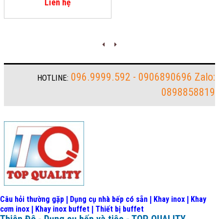
Liên hệ
096.9999.592 - 0906890696 Zalo:
HOTLINE:
0898858819
Câu hỏi thường gặp
Dụng cụ nhà bếp có sẵn
Khay inox
Khay
|
|
|
cơm inox
Khay inox buffet
Thiết bị buffet
|
|
Thiên Đô - Dụng cụ bếp và tiệc - TOP QUALITY