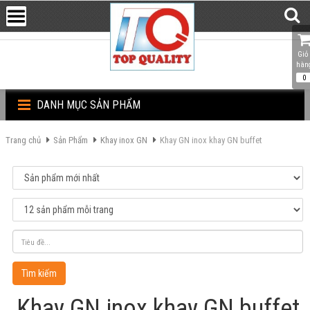
Giỏ 
hàn
0
DANH MỤC SẢN PHẨM
Trang chủ
Sản Phẩm
Khay inox GN
Khay GN inox khay GN buffet
Tìm kiếm
Khay GN inox khay GN buffet