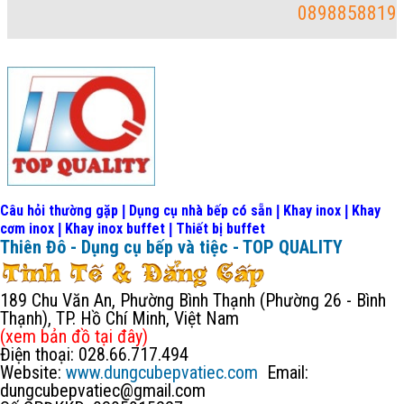
0898858819
Câu hỏi thường gặp
Dụng cụ nhà bếp có sẵn
Khay inox
Khay
|
|
|
cơm inox
Khay inox buffet
Thiết bị buffet
|
|
Thiên Đô - Dụng cụ bếp và tiệc - TOP QUALITY
189 Chu Văn An, Phường Bình Thạnh (Phường 26 - Bình
Thạnh), TP. Hồ Chí Minh, Việt Nam
(xem bản đồ
tại đây
)
Điện thoại: 028.66.717.494
Website:
www.dungcubepvatiec.com
Email:
dungcubepvatiec@gmail.com