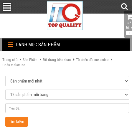
Giỏ 
hàn
0
DANH MỤC SẢN PHẨM
Trang chủ
Sản Phẩm
Đồ dùng bếp khác
Tô chén dĩa melamine
Chén melamine
Tìm kiếm