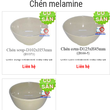
Chén melamine
Chén soup melamine màu nâu đá
Chén cơm melamine màu nâu đá
BV073-4
B166-5
Liên hệ
Liên hệ