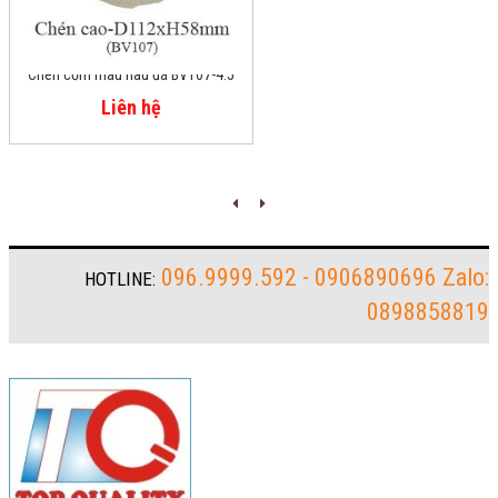
Chén cơm màu nâu đá BV107-4.5
Liên hệ
096.9999.592 - 0906890696 Zalo:
HOTLINE:
0898858819