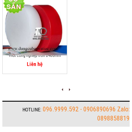
Thớt công nghiệp tròn D400mm
Liên hệ
096.9999.592 - 0906890696 Zalo:
HOTLINE:
0898858819