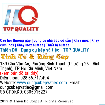
Câu hỏi thường gặp
Dụng cụ nhà bếp có sẵn
Khay inox
Khay
|
|
|
cơm inox
Khay inox buffet
Thiết bị buffet
|
|
Thiên Đô - Dụng cụ bếp và tiệc - TOP QUALITY
189 Chu Văn An, Phường Bình Thạnh (Phường 26 - Bình
Thạnh), TP. Hồ Chí Minh, Việt Nam
(xem bản đồ
tại đây
)
Điện thoại: 028.66.717.494
Website:
www.dungcubepvatiec.com
Email:
dungcubepvatiec@gmail.com
Số GPĐKKD: 0305915227
2019 © Thien Do Corp | All Rights Reserved