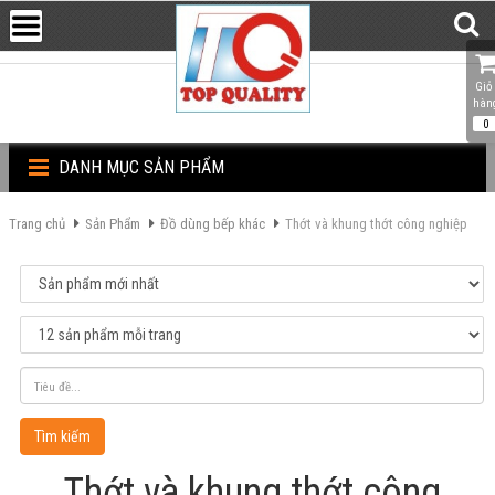
Giỏ 
hàn
0
DANH MỤC SẢN PHẨM
Trang chủ
Sản Phẩm
Đồ dùng bếp khác
Thớt và khung thớt công nghiệp
Tìm kiếm
Thớt và khung thớt công