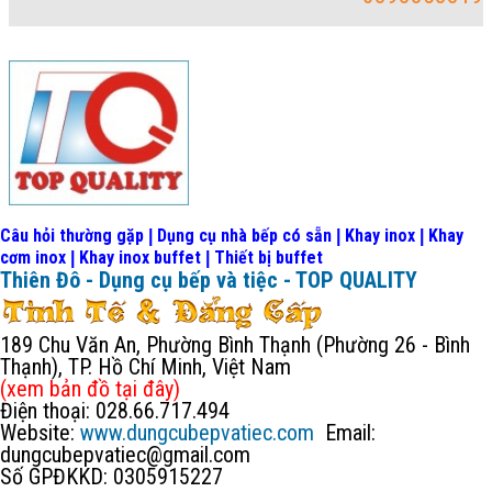
Câu hỏi thường gặp
Dụng cụ nhà bếp có sẵn
Khay inox
Khay
|
|
|
cơm inox
Khay inox buffet
Thiết bị buffet
|
|
Thiên Đô - Dụng cụ bếp và tiệc - TOP QUALITY
189 Chu Văn An, Phường Bình Thạnh (Phường 26 - Bình
Thạnh), TP. Hồ Chí Minh, Việt Nam
(xem bản đồ
tại đây
)
Điện thoại: 028.66.717.494
Website:
www.dungcubepvatiec.com
Email:
dungcubepvatiec@gmail.com
Số GPĐKKD: 0305915227