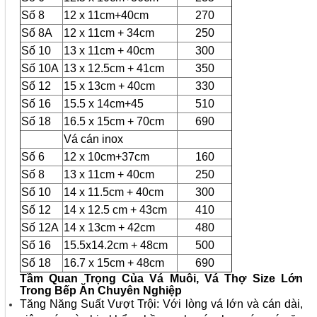
Số 8
12 x 11cm+40cm
270
Số 8A
12 x 11cm + 34cm
250
Số 10
13 x 11cm + 40cm
300
Số 10A
13 x 12.5cm + 41cm
350
Số 12
15 x 13cm + 40cm
330
Số 16
15.5 x 14cm+45
510
Số 18
16.5 x 15cm + 70cm
690
Vá cán inox
Số 6
12 x 10cm+37cm
160
Số 8
13 x 11cm + 40cm
250
Số 10
14 x 11.5cm + 40cm
300
Số 12
14 x 12.5 cm + 43cm
410
Số 12A
14 x 13cm + 42cm
480
Số 16
15.5x14.2cm + 48cm
500
Số 18
16.7 x 15cm + 48cm
690
Tầm Quan Trọng Của Vá Muôi, Vá Thợ Size Lớn
Trong Bếp Ăn Chuyên Nghiệp
Tăng Năng Suất Vượt Trội: Với lòng vá lớn và cán dài,