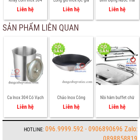
Khay cơm inox 304
Lồng giỏ inox lọc gia
Bình Đựng Nước Trái
cho học sinh mầm
vị hầm xương lọc trà
Cây Đôi 2 Ngăn 3L x 2
Liên hệ
Liên hệ
Liên hệ
non, tiểu học – An
nhiều size
– Giải Pháp Phục Vụ
toàn thực phẩm
Đồ Uống Chuyên
SẢN PHẨM LIÊN QUAN
Nghiệp
Ca Inox 304 Có Vạch
Chảo Inox Công
Nồi hâm buffet chữ
Chia – Giải Pháp
Nghiệp 50cm-60cm-
nhật nắp kính 9 lít
Liên hệ
Liên hệ
Liên hệ
Đong Lường Chuẩn
70cm Tổ Ong Chống
Xác Cho Bếp Chuyên
Dính 2 Quai
Nghiệp
096.9999.592 - 0906890696 Zalo:
HOTLINE:
0898858819