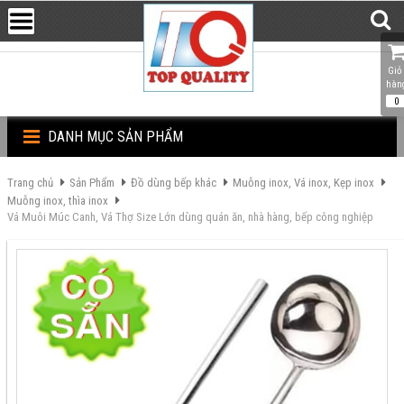
Giỏ 
hàn
0
DANH MỤC SẢN PHẨM
Trang chủ
Sản Phẩm
Đồ dùng bếp khác
Muỗng inox, Vá inox, Kẹp inox
Muỗng inox, thìa inox
Vá Muôi Múc Canh, Vá Thợ Size Lớn dùng quán ăn, nhà hàng, bếp công nghiệp