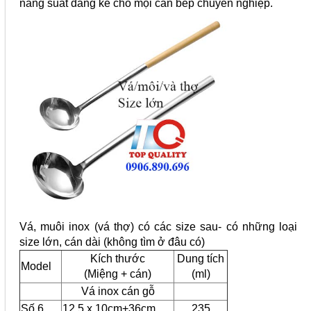
năng suất đáng kể cho mọi căn bếp chuyên nghiệp.
Vá, muôi inox (vá thợ) có các size sau- có những loại
size lớn, cán dài (không tìm ở đâu có)
Kích thước
Dung tích
Model
(Miệng + cán)
(ml)
Vá inox cán gỗ
Số 6
12.5 x 10cm+36cm
235