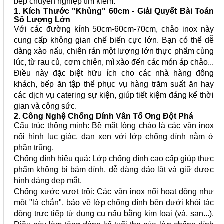
bếp chuyên nghiệp tìm kiếm:
1. Kích Thước "Khủng" 60cm - Giải Quyết Bài Toán
Số Lượng Lớn
Với các đường kính 50cm-60cm-70cm, chảo inox này
cung cấp không gian chế biến cực lớn. Bạn có thể dễ
dàng xào nấu, chiên rán một lượng lớn thực phẩm cùng
lúc, từ rau củ, cơm chiên, mì xào đến các món áp chảo...
Điều này đặc biệt hữu ích cho các nhà hàng đông
khách, bếp ăn tập thể phục vụ hàng trăm suất ăn hay
các dịch vụ catering sự kiện, giúp tiết kiệm đáng kể thời
gian và công sức.
2. Công Nghệ Chống Dính Vân Tổ Ong Đột Phá
Cấu trúc thông minh: Bề mặt lòng chảo là các vân inox
nổi hình lục giác, đan xen với lớp chống dính nằm ở
phần trũng.
Chống dính hiệu quả: Lớp chống dính cao cấp giúp thực
phẩm không bị bám dính, dễ dàng đảo lật và giữ được
hình dáng đẹp mắt.
Chống xước vượt trội: Các vân inox nổi hoạt động như
một "lá chắn", bảo vệ lớp chống dính bên dưới khỏi tác
động trực tiếp từ dụng cụ nấu bằng kim loại (vá, sạn...).