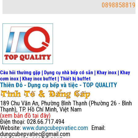
0898858819
Câu hỏi thường gặp
Dụng cụ nhà bếp có sẵn
Khay inox
Khay
|
|
|
cơm inox
Khay inox buffet
Thiết bị buffet
|
|
Thiên Đô - Dụng cụ bếp và tiệc - TOP QUALITY
189 Chu Văn An, Phường Bình Thạnh (Phường 26 - Bình
Thạnh), TP. Hồ Chí Minh, Việt Nam
(xem bản đồ
tại đây
)
Điện thoại: 028.66.717.494
Website:
www.dungcubepvatiec.com
Email:
dungcubepvatiec@gmail.com