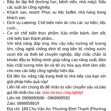
Bếp ăn tập thể (trường học, bệnh viện, nhà máy): Nấu
các suất ăn công nghiệp.
Khách sạn, resort: Phục vụ tiệc buffet, nhà hàng trong
khách sạn.
Dịch vụ catering: Chế biến món ăn cho các sự kiện, tiệc
cưới...
Cơ sở chế biến thực phẩm: Xào nhân bánh, làm sốt,
chế biến bán thành phẩm...
Với khả năng đáp ứng nhu cầu nấu nướng số lượng
lớn, công nghệ chống dính tổ ong bền bỉ, chống xước
vượt trội và thiết kế chuyên nghiệp, đây chắc chắn là
khoản đầu tư thông minh giúp nâng cao năng suất, đảm
bảo chất lượng món ăn và tối ưu hóa quy trình làm việc
cho mọi căn bếp công nghiệp hiện đại.
Đã đến lúc nâng cấp trang thiết bị nhà bếp của bạn với
giải pháp hiệu quả này!
Liên hệ với chúng tôi để nhận tư vấn chuyên sâu và báo
chảo nồi inox công nghiệp
giá tốt nhất cho các
!
Liên hệ:
0906890696 - 0969999592
Zalo: 0898858819
Địa chỉ: 189 Chu Văn An, Phường Bình Thạnh (Phường