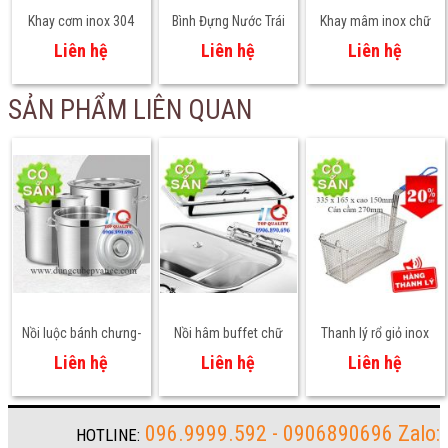
Khay cơm inox 304
Bình Đựng Nước Trái
Khay mâm inox chữ
cho học sinh mầm
Cây Đôi 2 Ngăn 3L x 2
nhật sâu + cạn nhiều
Liên hệ
Liên hệ
Liên hệ
non, tiểu học – An
– Giải Pháp Phục Vụ
size
toàn thực phẩm
Đồ Uống Chuyên
SẢN PHẨM LIÊN QUAN
Nghiệp
Nồi luộc bánh chưng-
Nồi hâm buffet chữ
Thanh lý rổ giỏ inox
Nồi nấu bánh tét
nhật nắp kính 9 lít
dùng cho máy chiên
Liên hệ
Liên hệ
Liên hệ
nhúng công nghiệp
096.9999.592 - 0906890696 Zalo:
HOTLINE: