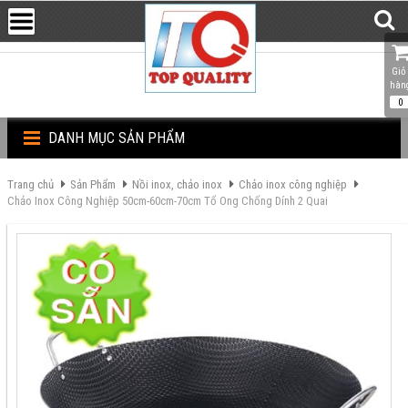
Giỏ 
hàn
0
DANH MỤC SẢN PHẨM
Trang chủ
Sản Phẩm
Nồi inox, chảo inox
Chảo inox công nghiệp
Chảo Inox Công Nghiệp 50cm-60cm-70cm Tổ Ong Chống Dính 2 Quai