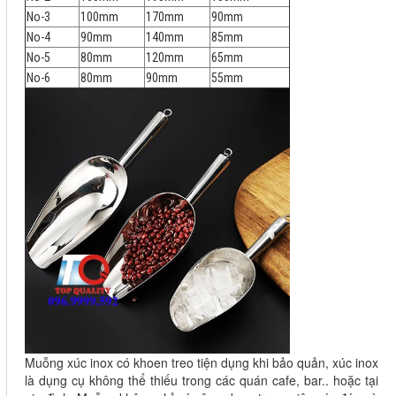
No-3
100mm
170mm
90mm
No-4
90mm
140mm
85mm
No-5
80mm
120mm
65mm
No-6
80mm
90mm
55mm
Muỗng xúc inox có khoen treo tiện dụng khi bảo quản, xúc inox 
là dụng cụ không thể thiếu trong các quán cafe, bar.. hoặc tại 