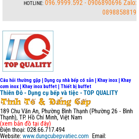
096.9999.592 - 0906890696 Zalo:
HOTLINE:
0898858819
Câu hỏi thường gặp
Dụng cụ nhà bếp có sẵn
Khay inox
Khay
|
|
|
cơm inox
Khay inox buffet
Thiết bị buffet
|
|
Thiên Đô - Dụng cụ bếp và tiệc - TOP QUALITY
189 Chu Văn An, Phường Bình Thạnh (Phường 26 - Bình
Thạnh), TP. Hồ Chí Minh, Việt Nam
(xem bản đồ
tại đây
)
Điện thoại: 028.66.717.494
Website:
www.dungcubepvatiec.com
Email: