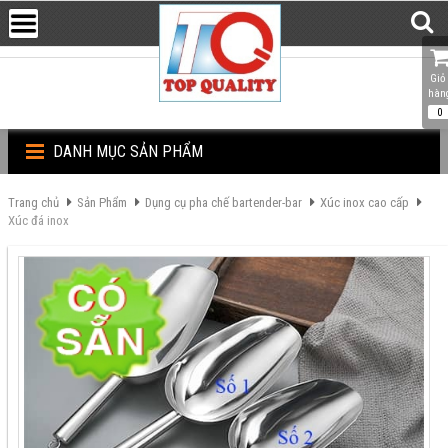
Giỏ 
hàn
0
DANH MỤC SẢN PHẨM
Trang chủ
Sản Phẩm
Dụng cụ pha chế bartender-bar
Xúc inox cao cấp
Xúc đá inox