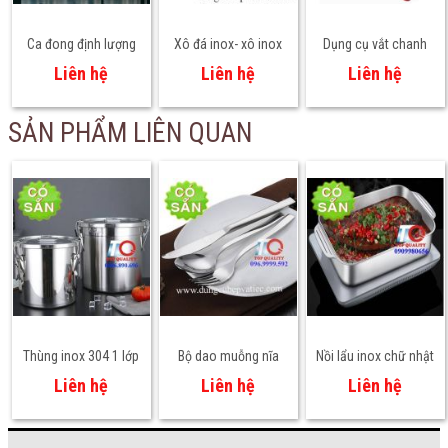
Ca đong định lượng
Xô đá inox- xô inox
Dụng cụ vắt chanh
bằng nhựa TC
ướp rượu BW3824
loại dày chuyên
Liên hệ
Liên hệ
Liên hệ
nghiệp
SẢN PHẨM LIÊN QUAN
Thùng inox 304 1 lớp
Bộ dao muỗng nĩa
Nồi lẩu inox chữ nhật
nắp đậy kín
inox cao cấp
Liên hệ
Liên hệ
Liên hệ