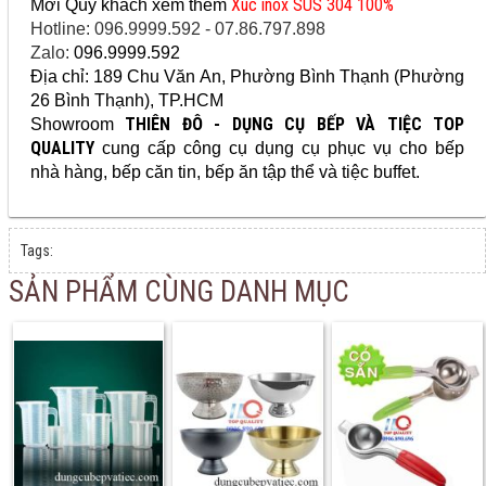
Xúc inox SUS 304 100%
Mời Quý khách xem thêm
Hotline: 096.9999.592 - 07.86.797.898
Zalo:
096.9999.592
Địa chỉ: 189 Chu Văn An, Phường Bình Thạnh (Phường
26 Bình Thạnh), TP.HCM
THIÊN ĐÔ - DỤNG CỤ BẾP VÀ TIỆC TOP
Showroom
QUALITY
cung cấp
công cụ dụng cụ
phục vụ cho bếp
nhà hàng, bếp căn tin, bếp ăn tập thể và tiệc buffet.
Tags:
SẢN PHẨM CÙNG DANH MỤC