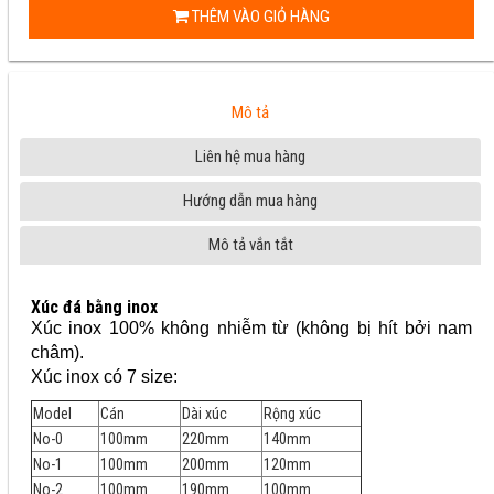
THÊM VÀO GIỎ HÀNG
Mô tả
Liên hệ mua hàng
Hướng dẫn mua hàng
Mô tả vắn tắt
Xúc đá bằng inox
Xúc inox 100% không nhiễm từ (không bị hít bởi nam
châm).
Xúc inox có 7 size:
Model
Cán
Dài xúc
Rộng xúc
No-0
100mm
220mm
140mm
No-1
100mm
200mm
120mm
No-2
100mm
190mm
100mm