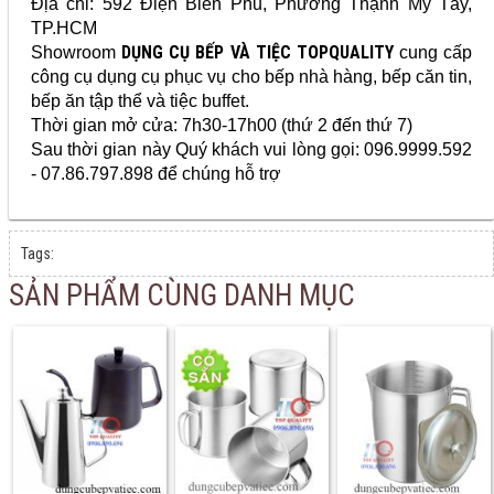
Địa chỉ:
592 Điện Biên Phủ, Phường Thạnh Mỹ Tây,
TP.HCM
DỤNG CỤ BẾP VÀ TIỆC TOPQUALITY
Showroom
cung cấp
công cụ dụng cụ phục vụ cho bếp nhà hàng, bếp căn tin,
bếp ăn tập thể và tiệc buffet.
Thời gian mở cửa: 7h30-17h00 (thứ 2 đến thứ 7)
Sau thời gian này Quý khách vui lòng gọi: 096.9999.592
- 07.86.797.898 để chúng hỗ trợ
Tags:
SẢN PHẨM CÙNG DANH MỤC