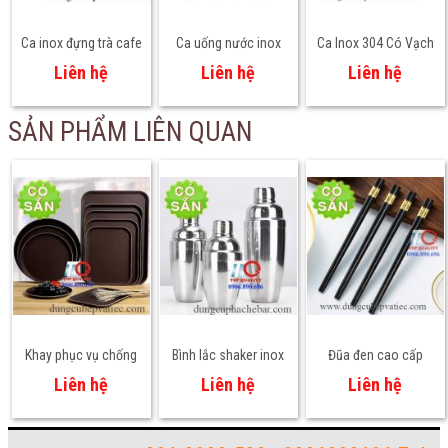
Ca inox đựng trà cafe
Ca uống nước inox
Ca Inox 304 Có Vạch
có quai
304 - nhiều size
Chia – Giải Pháp
Liên hệ
Liên hệ
Liên hệ
Đong Lường Chuẩn
Xác Cho Bếp Chuyên
SẢN PHẨM LIÊN QUAN
Nghiệp
Khay phục vụ chống
Bình lắc shaker inox
Đũa đen cao cấp
trượt chữ nhật
pha chế trà sữa
khảm vàng
Liên hệ
Liên hệ
Liên hệ
cocktail