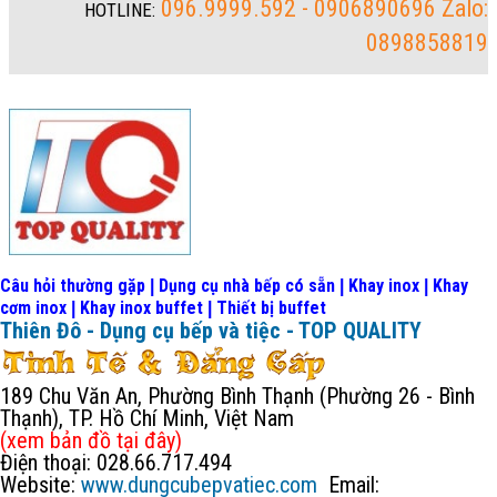
096.9999.592 - 0906890696 Zalo:
HOTLINE:
0898858819
Câu hỏi thường gặp
Dụng cụ nhà bếp có sẵn
Khay inox
Khay
|
|
|
cơm inox
Khay inox buffet
Thiết bị buffet
|
|
Thiên Đô - Dụng cụ bếp và tiệc - TOP QUALITY
189 Chu Văn An, Phường Bình Thạnh (Phường 26 - Bình
Thạnh), TP. Hồ Chí Minh, Việt Nam
(xem bản đồ
tại đây
)
Điện thoại: 028.66.717.494
Website:
www.dungcubepvatiec.com
Email: