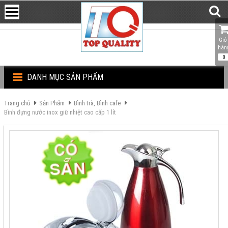
Giỏ 
hàn
0
DANH MỤC SẢN PHẨM
Trang chủ
Sản Phẩm
Bình trà, Bình cafe
Bình đựng nước inox giữ nhiệt cao cấp 1 lít