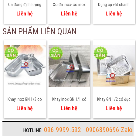
Ca đong định lượng
Xô đá inox- xô inox
Dụng cụ vắt chanh
bằng nhựa TC
ướp rượu BW3824
loại dày chuyên
Liên hệ
Liên hệ
Liên hệ
nghiệp
SẢN PHẨM LIÊN QUAN
Khay inox GN 1/3 có
Khay inox GN 1/1 có
Khay GN 1/2 có đục
lỗ
đột lỗ nhỏ
lỗ nhỏ
Liên hệ
Liên hệ
Liên hệ
096.9999.592 - 0906890696 Zalo:
HOTLINE: