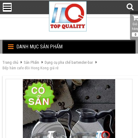
Giỏ 
hàn
0
DANH MỤC SẢN PHẨM
Trang chủ
Sản Phẩm
Dụng cụ pha chế bartender-bar
Bếp hâm cafe đôi Hong Kong giá rẻ