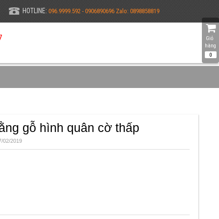
HOTLINE:
096.9999.592 - 0906890696 Zalo: 0898858819
7
Giỏ 
hàng
0
bằng gỗ hình quân cờ thấp
/02/2019