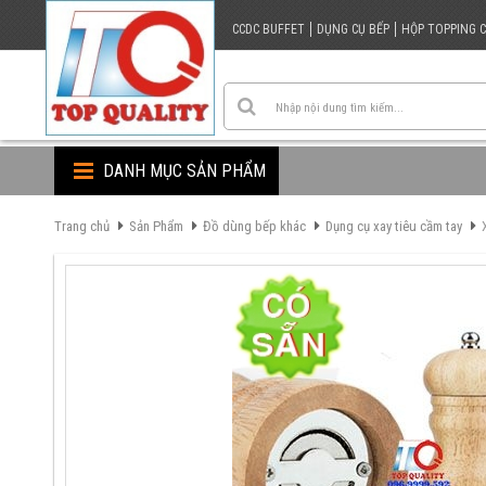
CCDC BUFFET
DỤNG CỤ BẾP
HỘP TOPPING 
DANH MỤC SẢN PHẨM
Trang chủ
Sản Phẩm
Đồ dùng bếp khác
Dụng cụ xay tiêu cầm tay