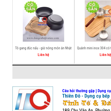
Tô gang đúc nấu - giữ nóng món ăn Nhật
Quánh mini inox 304 có
- Hàn - Việt
nấu được bế
Liên hệ
Liên hệ
Câu hỏi thường gặp
Dụng cụ
|
Thiên Đô - Dụng cụ bếp
189 Chu Văn An, Phường B