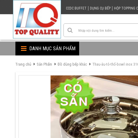
CCDC BUFFET
DỤNG CỤ BẾP
HỘP TOPPING 
DANH MỤC SẢN PHẨM
Trang chủ
Sản Phẩm
Đồ dùng bếp khác
Thau-âu-tô-thố-bowl inox 31