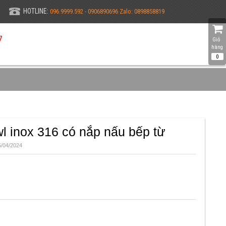
HOTLINE:
096.9999.592 - 0906890696 Zalo: 0898858819
7
Giỏ 
hàng
0
l inox 316 có nắp nấu bếp từ
/04/2024