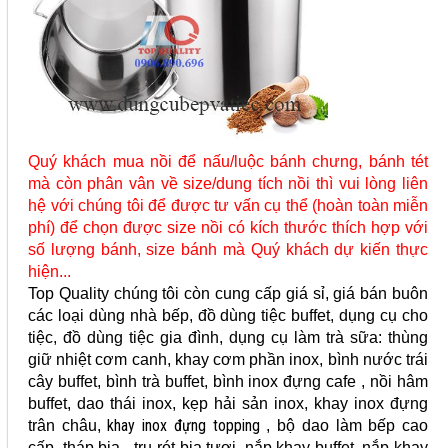
Quý khách mua nồi để nấu/luộc bánh chưng, bánh tét
mà còn phân vân về size/dung tích nồi thì vui lòng liên
hệ với chúng tôi để được tư vấn cụ thể (hoàn toàn miễn
phí) để chọn được size nồi có kích thước thích hợp với
số lượng bánh, size bánh mà Quý khách dự kiến thực
hiện...
Top Quality chúng tôi còn cung cấp giá sỉ, giá bán buôn
các loại dùng nhà bếp, đồ dùng tiệc buffet, dụng cụ cho
tiệc, đồ dùng tiệc gia đình, dụng cụ làm trà sữa: thùng
giữ nhiệt cơm canh, khay cơm phần inox, bình nước trái
cây buffet, bình trà buffet, bình inox đựng cafe , nồi hâm
buffet, dao thái inox, kẹp hải sản inox, khay inox đựng
khay inox đựng topping
trân châu,
, bộ dao làm bếp cao
cấp, tháp bia - trụ rót bia tươi, nắp khay buffet, nắp khay