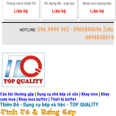
Thùng cách nhiệt 50
Xô đựng đá - ướp bia
Khay inox đựng hàu
lít không vòi
rượu champagne
Liên hệ
Liên hệ
Liên hệ
bằng nhựa trong suốt
096.9999.592 - 0906890696 Zalo:
HOTLINE:
0898858819
Câu hỏi thường gặp
Dụng cụ nhà bếp có sẵn
Khay inox
Khay
|
|
|
cơm inox
Khay inox buffet
Thiết bị buffet
|
|
Thiên Đô - Dụng cụ bếp và tiệc - TOP QUALITY