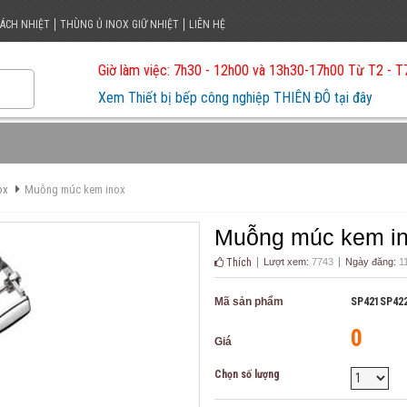
CÁCH NHIỆT
THÙNG Ủ INOX GIỮ NHIỆT
LIÊN HỆ
Giờ làm việc: 7h30 - 12h00 và 13h30-17h00 Từ T2 - T
Xem Thiết bị bếp công nghiệp THIÊN ĐÔ tại đây
ox
Muỗng múc kem inox
Muỗng múc kem i
Thích
Lượt xem:
7743
Ngày đăng:
11
Mã sản phẩm
SP421SP42
0
Giá
Chọn số lượng