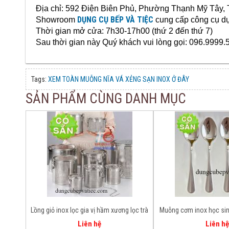
Địa chỉ: 592 Điện Biên Phủ, Phường Thạnh Mỹ Tây
DỤNG CỤ BẾP VÀ TIỆC
Showroom
cung cấp công cụ d
Thời gian mở cửa: 7h30-17h00 (thứ 2 đến thứ 7)
Sau thời gian này Quý khách vui lòng gọi: 096.9999.
Tags:
XEM TOÀN MUỖNG NĨA VÁ XẺNG SẠN INOX Ở ĐÂY
SẢN PHẨM CÙNG DANH MỤC
Lồng giỏ inox lọc gia vị hầm xương lọc trà
Muỗng cơm inox học sin
nhiều size
sáng bó
Liên hệ
Liên hệ