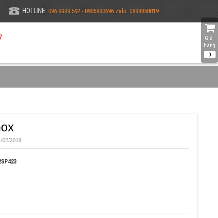
HOTLINE:
096.9999.592 - 0906890696 Zalo: 0898858819
7
Giỏ 
hàng
0
nox
/02/2019
2SP423