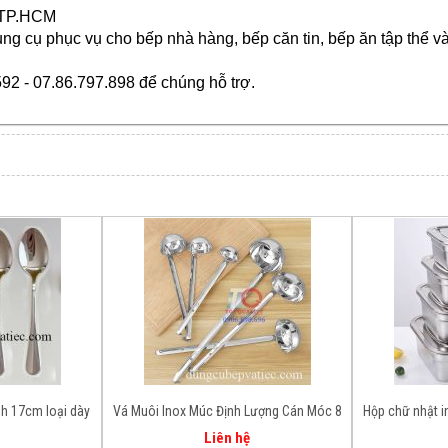
, TP.HCM
ụng cụ
phục vụ cho bếp nhà hàng, bếp căn tin, bếp ăn tập thể và 
592 - 07.86.797.898 để chúng hỗ trợ.
h 17cm loại dày
Vá Muôi Inox Múc Định Lượng Cán Móc 8
Hộp chữ nhật i
ng
- 10 - 12 - 16 - 20 Oz
ăn lư
Liên hệ