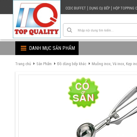
CCDC BUFFET
DỤNG CỤ BẾP
HỘP TOPPING 
DANH MỤC SẢN PHẨM
Trang chủ
Sản Phẩm
Đồ dùng bếp khác
Muỗng inox, Vá inox, Kẹp in