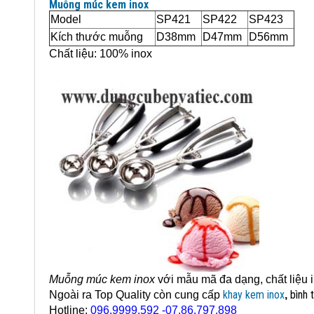
Muỗng múc kem inox
Model
SP421
SP422
SP423
Kích thước muỗng
D38mm
D47mm
D56mm
Chất liệu: 100% inox
Muỗng múc kem inox
với mẫu mã đa dạng, chất liệu 
khay kem inox
bình 
Ngoài ra Top Quality còn cung cấp
,
Hotline:
096.9999.592 -07.86.797.898