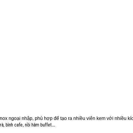
inox ngoại nhập, phù hợp để tạo ra nhiều viên kem với nhiều kí
trà, bình cafe
nồi hâm buffet
,
...