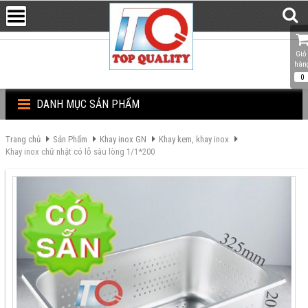
Giỏ 
hàn
0
DANH MỤC SẢN PHẨM
Trang chủ
Sản Phẩm
Khay inox GN
Khay kem, khay inox
Khay inox chữ nhật có lỗ sâu lòng 1/1*200