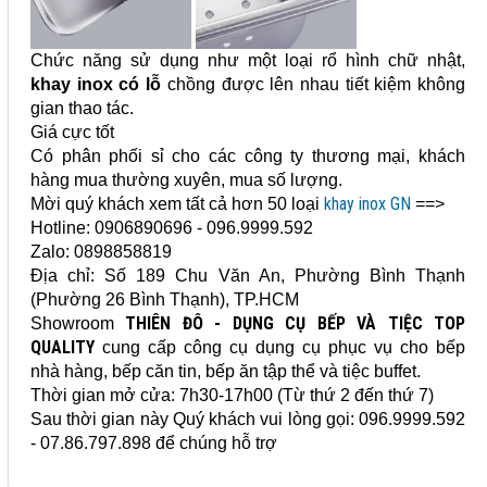
Chức năng sử dụng như một loại rổ hình chữ nhật,
khay inox có lỗ
chồng được lên nhau tiết kiệm không
gian thao tác.
Giá cực tốt
Có phân phối sỉ cho các công ty thương mại, khách
hàng mua thường xuyên, mua số lượng.
khay inox GN
Mời quý khách xem tất cả hơn 50 loại
==>
Hotline: 0906890696 - 096.9999.592
Zalo: 0898858819
Địa chỉ: Số 189 Chu Văn An
, Phường Bình Thạnh
(Phường 26 Bình Thạnh), TP.HCM
THIÊN ĐÔ - DỤNG CỤ BẾP VÀ TIỆC TOP
Showroom
QUALITY
cung cấp
công cụ dụng cụ
phục vụ cho bếp
nhà hàng, bếp căn tin, bếp ăn tập thể và tiệc buffet.
Thời gian mở cửa: 7h30-17h00 (Từ thứ 2 đến thứ 7)
Sau thời gian này Quý khách vui lòng gọi: 096.9999.592
- 07.86.797.898 để chúng hỗ trợ