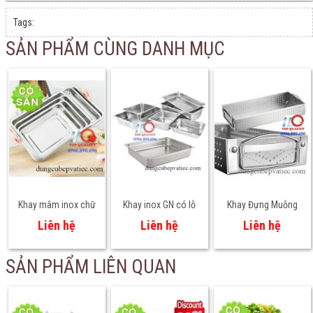
Tags:
SẢN PHẨM CÙNG DANH MỤC
Khay mâm inox chữ
Khay inox GN có lỗ
Khay Đựng Muỗng
nhật sâu + cạn nhiều
nhiều size chuẩn GN
Đũa Inox 304 - Giải
Liên hệ
Liên hệ
Liên hệ
size
bền đẹp, nhiều size
Pháp Vệ Sinh,
có sẵn GN 1/1 1/2
Chuyên Nghiệp Cho
SẢN PHẨM LIÊN QUAN
1/3 2/1 2/3
Bếp