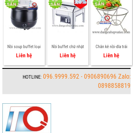
Nồi soup buffet loại
Nồi buffet chữ nhật
Chân kê nồi-dĩa trái
lớn
nắp hơi CF234YH
cây-dĩa bánh tiệc
Liên hệ
Liên hệ
Liên hệ
buffet
096.9999.592 - 0906890696 Zalo:
HOTLINE:
0898858819