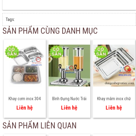
Tags:
SẢN PHẨM CÙNG DANH MỤC
Khay cơm inox 304
Bình Đựng Nước Trái
Khay mâm inox chữ
cho học sinh mầm
Cây Đôi 2 Ngăn 3L x 2
nhật sâu + cạn nhiều
Liên hệ
Liên hệ
Liên hệ
non, tiểu học – An
– Giải Pháp Phục Vụ
size
toàn thực phẩm
Đồ Uống Chuyên
SẢN PHẨM LIÊN QUAN
Nghiệp