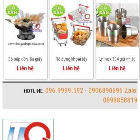
Bộ bếp cồn lẩu giấy
Rổ đựng khoai tây
Ly inox 304 giữ nhiệt
chiên
cao cấp
Liên hệ
Liên hệ
Liên hệ
096.9999.592 - 0906890696 Zalo:
HOTLINE:
0898858819