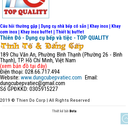
Câu hỏi thường gặp
Dụng cụ nhà bếp có sẵn
Khay inox
Khay
|
|
|
cơm inox
Khay inox buffet
Thiết bị buffet
|
|
Thiên Đô - Dụng cụ bếp và tiệc - TOP QUALITY
189 Chu Văn An, Phường Bình Thạnh (Phường 26 - Bình
Thạnh), TP. Hồ Chí Minh, Việt Nam
(xem bản đồ
tại đây
)
Điện thoại: 028.66.717.494
Website:
www.dungcubepvatiec.com
Email:
dungcubepvatiec@gmail.com
Số GPĐKKD: 0305915227
2019 © Thien Do Corp | All Rights Reserved
Thiết kế bởi
Bota