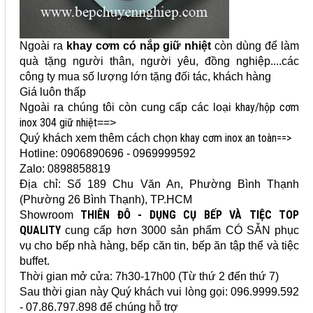
Ngoài ra
khay cơm có nắp giữ nhiệt
còn dùng để làm
quà tặng người thân, người yêu, đồng nghiệp....các
công ty mua số lượng lớn tặng đối tác, khách hàng
Giá luôn thấp
khay/hộp cơm
Ngoài ra chúng tôi còn cung cấp các loại
inox 304 giữ nhiệt
==>
khay cơm inox an toàn==>
Quý khách xem thêm cách chọn
Hotline:
0906890696 - 0969999592
Zalo: 0898858819
Địa chỉ: Số 189 Chu Văn An
, Phường Bình Thạnh
(Phường 26 Bình Thạnh), TP.HCM
THIÊN ĐÔ - DỤNG CỤ BẾP VÀ TIỆC TOP
Showroom
QUALITY
cung cấp hơn 3000 sản phẩm
CÓ SẴN
phục
vụ cho bếp nhà hàng, bếp căn tin, bếp ăn tập thể và tiệc
buffet.
Thời gian mở cửa: 7h30-17h00 (Từ thứ 2 đến thứ 7)
Sau thời gian này Quý khách vui lòng gọi: 096.9999.592
- 07.86.797.898 để chúng hỗ trợ