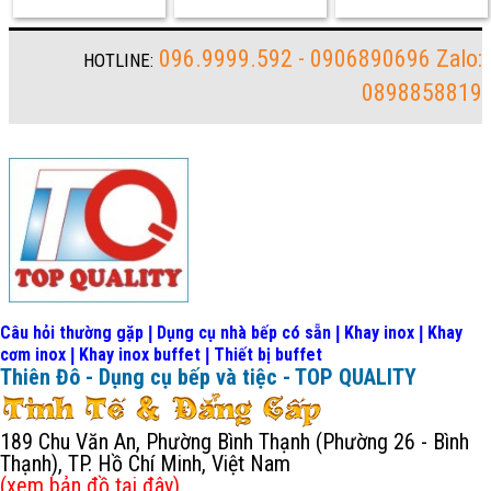
096.9999.592 - 0906890696 Zalo:
HOTLINE:
0898858819
Câu hỏi thường gặp
Dụng cụ nhà bếp có sẵn
Khay inox
Khay
|
|
|
cơm inox
Khay inox buffet
Thiết bị buffet
|
|
Thiên Đô - Dụng cụ bếp và tiệc - TOP QUALITY
189 Chu Văn An, Phường Bình Thạnh (Phường 26 - Bình
Thạnh), TP. Hồ Chí Minh, Việt Nam
(xem bản đồ
tại đây
)