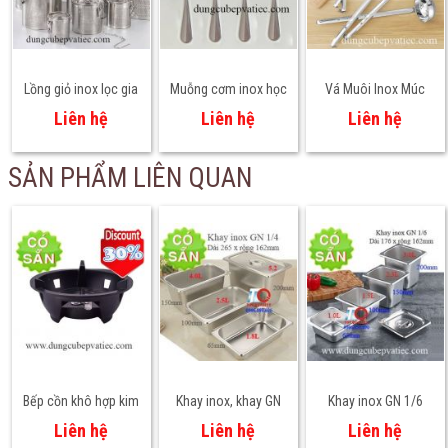
Lồng giỏ inox lọc gia
Muỗng cơm inox học
Vá Muôi Inox Múc
vị hầm xương lọc trà
sinh 17cm loại dày
Định Lượng Cán Móc
Liên hệ
Liên hệ
Liên hệ
nhiều size
sáng bóng
8 - 10 - 12 - 16 - 20 Oz
SẢN PHẨM LIÊN QUAN
Bếp cồn khô hợp kim
Khay inox, khay GN
Khay inox GN 1/6
nhôm
1/4
Liên hệ
Liên hệ
Liên hệ