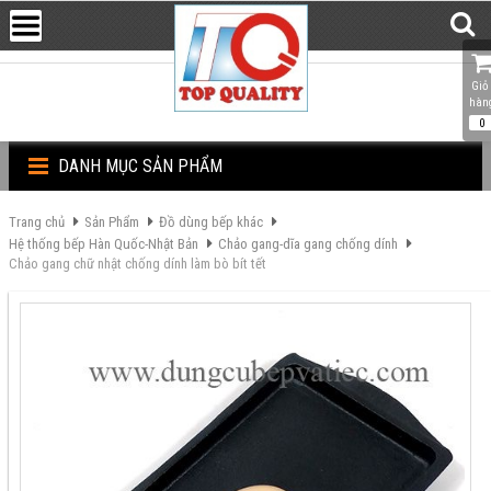
Giỏ 
hàn
0
DANH MỤC SẢN PHẨM
Trang chủ
Sản Phẩm
Đồ dùng bếp khác
Hệ thống bếp Hàn Quốc-Nhật Bản
Chảo gang-dĩa gang chống dính
Chảo gang chữ nhật chống dính làm bò bít tết