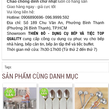
Chảo chống dính chữ nhật
luôn có hàng sẵn
Giao hàng ngay - giá cực tốt
Vui lòng liên hệ:
Hotline: 0906890696- 096.9999.592
Địa chỉ: Số 189 Chu Văn An
, Phường Bình Thạnh
(Phường 26 Bình Thạnh), TP.HCM
THIÊN ĐÔ - DỤNG CỤ BẾP VÀ TIỆC TOP
Showroom
QUALITY
cung cấp
công cụ dụng cụ
phục vụ cho bếp
nhà hàng, bếp căn tin, bếp ăn tập thể và tiệc buffet.
Thời gian mở cửa: 7h30-17h00 (Từ thứ 2 đến thứ 7)
Tags:
SẢN PHẨM CÙNG DANH MỤC