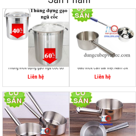
Thùng inox đựng gạo ngũ cốc đồ
Gáo inox cán dài Việt Nam SX
khô giá rẻ
Liên hệ
Liên hệ