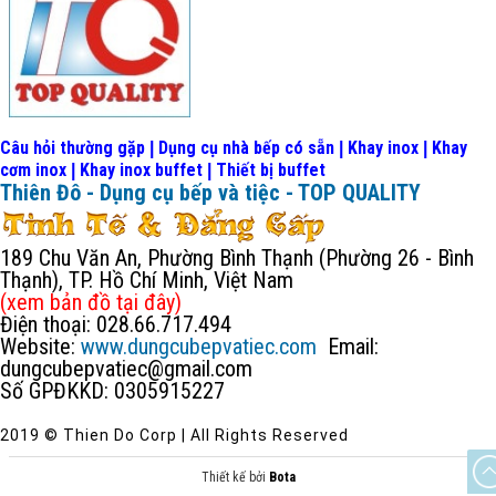
Câu hỏi thường gặp
Dụng cụ nhà bếp có sẵn
Khay inox
Khay
|
|
|
cơm inox
Khay inox buffet
Thiết bị buffet
|
|
Thiên Đô - Dụng cụ bếp và tiệc - TOP QUALITY
189 Chu Văn An, Phường Bình Thạnh (Phường 26 - Bình
Thạnh), TP. Hồ Chí Minh, Việt Nam
(xem bản đồ
tại đây
)
Điện thoại: 028.66.717.494
Website:
www.dungcubepvatiec.com
Email:
dungcubepvatiec@gmail.com
Số GPĐKKD: 0305915227
2019 © Thien Do Corp | All Rights Reserved
Thiết kế bởi
Bota