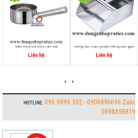
Gáo inox-ca inox cán dài
Xẻng xúc thực phẩm-xẻng xúc gạo
Liên hệ
Liên hệ
096.9999.592 - 0906890696 Zalo:
HOTLINE:
0898858819