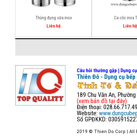
Thùng đựng sữa inox
Ca cốc inox 
Liên hệ
Liên hệ
Câu hỏi thường gặp
Dụng cụ
|
Thiên Đô - Dụng cụ bếp
189 Chu Văn An, Phường B
(xem bản đồ
tại đây
)
Điện thoại: 028.66.717.4
Website:
www.dungcubep
Số GPĐKKD: 030591522
2019 © Thien Do Corp | All