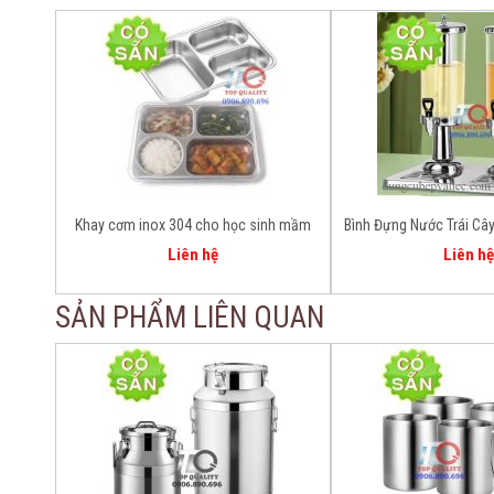
Khay cơm inox 304 cho học sinh mầm
Bình Đựng Nước Trái Cây
non, tiểu học – An toàn thực phẩm
2 – Giải Pháp Phục Vụ
Liên hệ
Liên hệ
Nghiệp
SẢN PHẨM LIÊN QUAN