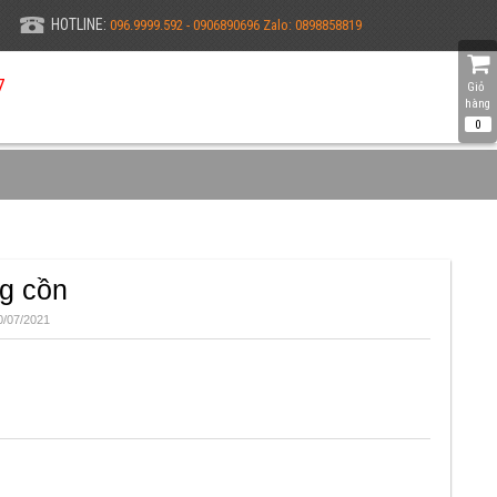
HOTLINE:
096.9999.592 - 0906890696 Zalo: 0898858819
7
Giỏ 
hàng
0
g cồn
/07/2021