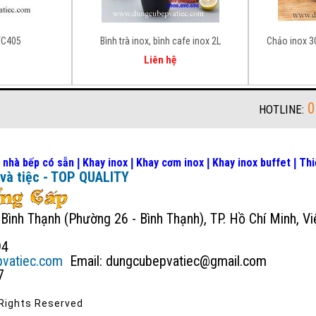
TC405
Bình trà inox, bình cafe inox 2L
Chảo inox 30
Liên hệ
0
HOTLINE:
 nhà bếp có sẵn
Khay inox
Khay cơm inox
Khay inox buffet
Thi
|
|
|
|
 và tiệc - TOP QUALITY
ình Thạnh (Phường 26 - Bình Thạnh), TP. Hồ Chí Minh, V
94
vatiec.com
Email: dungcubepvatiec@gmail.com
7
 Rights Reserved