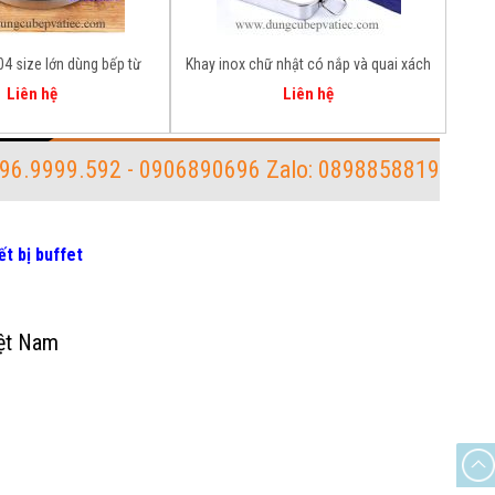
4 size lớn dùng bếp từ
Khay inox chữ nhật có nắp và quai xách
Liên hệ
Liên hệ
96.9999.592 - 0906890696 Zalo: 0898858819
ết bị buffet
iệt Nam