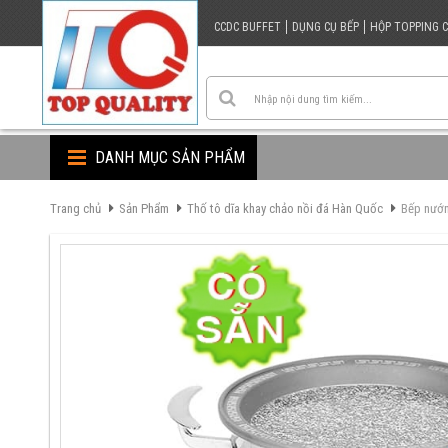
CCDC BUFFET
DỤNG CỤ BẾP
HỘP TOPPING 
DANH MỤC SẢN PHẨM
Trang chủ
Sản Phẩm
Thố tô dĩa khay chảo nồi đá Hàn Quốc
Bếp nướ