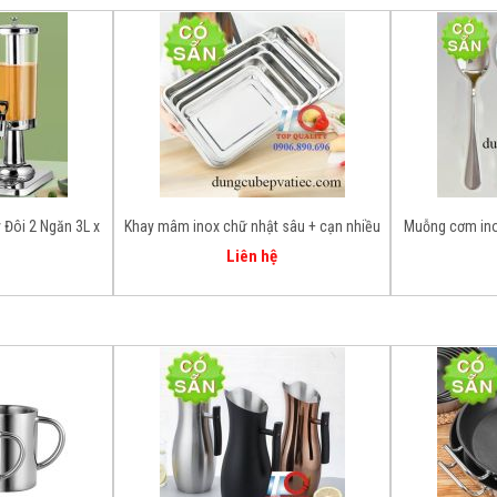
 Đôi 2 Ngăn 3L x
Khay mâm inox chữ nhật sâu + cạn nhiều
Muỗng cơm ino
 Đồ Uống Chuyên
size
Liên hệ