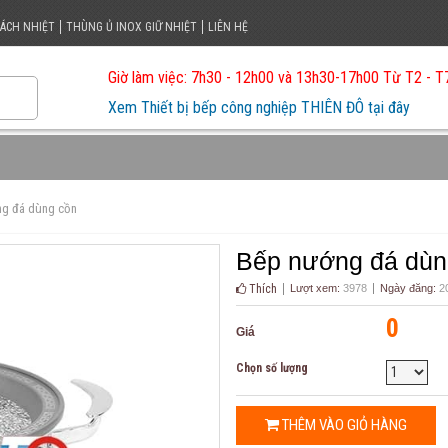
CÁCH NHIỆT
THÙNG Ủ INOX GIỮ NHIỆT
LIÊN HỆ
Giờ làm việc: 7h30 - 12h00 và 13h30-17h00 Từ T2 - T
Xem Thiết bị bếp công nghiệp THIÊN ĐÔ tại đây
ng đá dùng cồn
Bếp nướng đá dùn
Thích
Lượt xem:
3978
Ngày đăng:
20
0
Giá
Chọn số lượng
THÊM VÀO GIỎ HÀNG